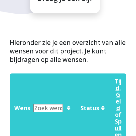
Hieronder zie je een overzicht van alle
wensen voor dit project. Je kunt
bijdragen op alle wensen.
Tij
d
,
G
el
Wens
Status
d
of
Sp
ull
en