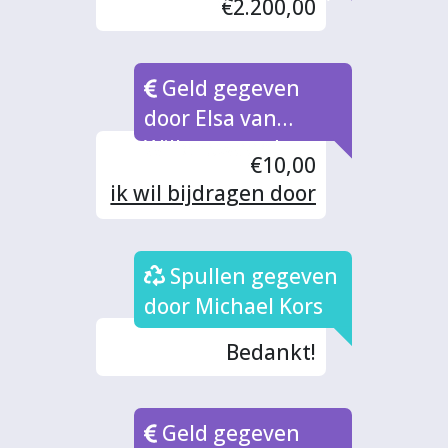
€2.200,00
Geld gegeven
door Elsa van
Willenswaard
€10,00
ik wil bijdragen door
mee te werken aan
bereiden en
Spullen gegeven
eventueel inkoop
maaltijden ook stel
door Michael Kors
ik graag mijn
Bedankt!
logeerkamer
beschikbaar voor
medewerker(s) max
Geld gegeven
2