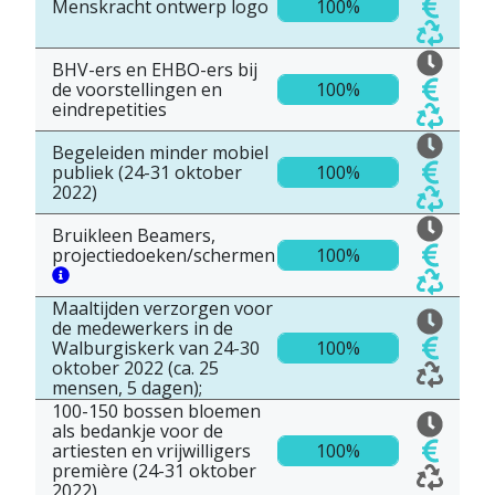
Menskracht ontwerp logo
100%
BHV-ers en EHBO-ers bij
de voorstellingen en
100%
eindrepetities
Begeleiden minder mobiel
publiek (24-31 oktober
100%
2022)
Bruikleen Beamers,
projectiedoeken/schermen
100%
Maaltijden verzorgen voor
de medewerkers in de
Walburgiskerk van 24-30
100%
oktober 2022 (ca. 25
mensen, 5 dagen);
100-150 bossen bloemen
als bedankje voor de
artiesten en vrijwilligers
100%
première (24-31 oktober
2022)