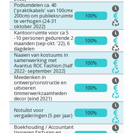
Podiumdelen ca. 40
('praktikabels' van 100cmx
200cm) om publieksruimte
100%
te verhogen (24-31
oktober 2022)
Kantoorruimte voor ca 5
-10 personen gedurende 2
100%
maanden (sep-okt. '22), 6
dagdelen
Naaien van kostuums in
samenwerking met
100%
Avantus ROC Fashion (half
2022- september 2022)
Meedenken in
ontwerp/constructie en
uitvoeren
100%
timmerwerkzaamheden
decor (eind 2021)
Notulist voor
100%
vergaderingen (5 per jaar)
Boekhouding / Accountant
Invoeren facturen en