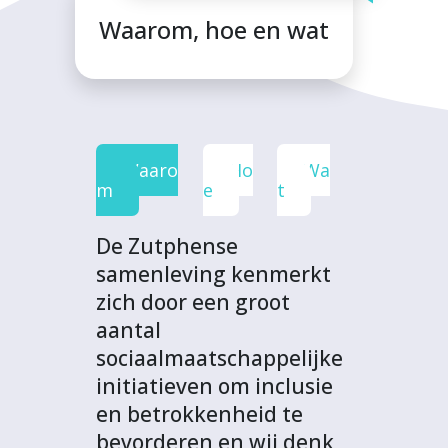
F
T
L
W
t
Waarom, hoe en wat
a
w
i
h
p
c
i
n
a
r
e
t
k
t
o
b
t
e
s
j
o
e
d
A
e
Waaro
Ho
Wa
o
r
I
p
c
m
e
t
k
n
p
t
De Zutphense
samenleving kenmerkt
zich door een groot
aantal
sociaalmaatschappelijke
initiatieven om inclusie
en betrokkenheid te
bevorderen en wij denk