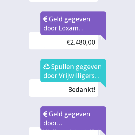
Geld gegeven
door Loxam
Apparaten/Showlin
€2.480,00
e
Spullen gegeven
door Vrijwilligers
Walburgis
Bedankt!
Geld gegeven
door
Walburgiskerk (2x)