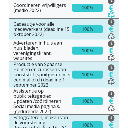
Coördineren vrijwilligers
100%
(medio 2022)
Cadeautje voor alle
medewerkers (deadline 15
100%
oktober 2022)
Adverteren in huis aan
huis bladen,
100%
verenigingskrant,
websites
Productie van Spaanse
Helmen en curassen van
kunststof (spuitgieten met
100%
een mal o.i.d.) deadline 1
september 2022
Assistentie op
publiciteitsgebied,
Updaten /coördineren
100%
Social media pagina's.
(gedurende 2022)
Fotograferen, maken van
de voorstelling
100%
Portretfoto's (v.a. 15 – 31