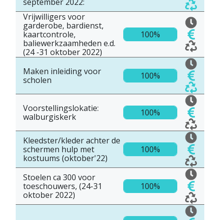
september 2022:
Vrijwilligers voor
garderobe, bardienst,
kaartcontrole,
100%
baliewerkzaamheden e.d.
(24 -31 oktober 2022)
Maken inleiding voor
100%
scholen
Voorstellingslokatie:
100%
walburgiskerk
Kleedster/kleder achter de
schermen hulp met
100%
kostuums (oktober'22)
Stoelen ca 300 voor
toeschouwers, (24-31
100%
oktober 2022)