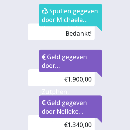
Spullen gegeven
door Michaela
Westera (4x)
Bedankt!
Geld gegeven
door
Walburgiskerk,
€1.900,00
Gemeente
Zutphen,
Proeflokalen
Geld gegeven
door Nelleke
Dillema
€1.340,00