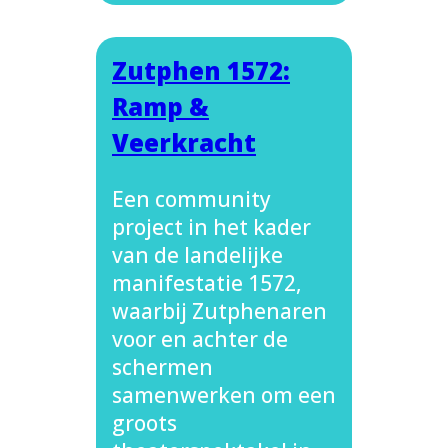
Zutphen 1572:
Ramp &
Veerkracht
Een community
project in het kader
van de landelijke
manifestatie 1572,
waarbij Zutphenaren
voor en achter de
schermen
samenwerken om een
groots