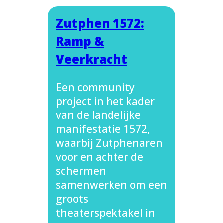
Zutphen 1572:
Ramp &
Veerkracht
Een community
project in het kader
van de landelijke
manifestatie 1572,
waarbij Zutphenaren
voor en achter de
schermen
samenwerken om een
groots
theaterspektakel in