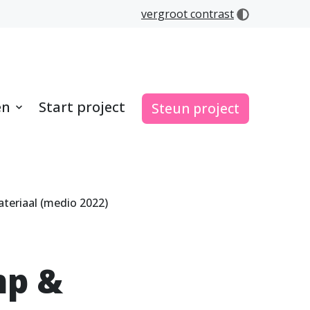
vergroot contrast
en
Start project
Steun project
teriaal (medio 2022)
mp &