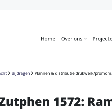
Home
Over ons
Project
acht
Bijdragen
Plannen & distributie drukwerk/promoma
 Zutphen 1572: Ra