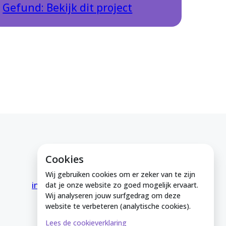
Gefund: Bekijk dit project
Cookies
E-mail ons
Wij gebruiken cookies om er zeker van te zijn
info@medeinzutphen.nl
dat je onze website zo goed mogelijk ervaart.
Wij analyseren jouw surfgedrag om deze
website te verbeteren (analytische cookies).
Lees de cookieverklaring