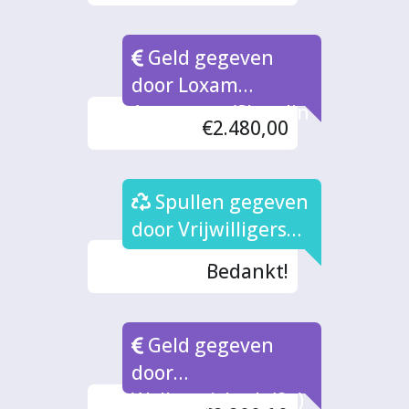
Geld gegeven
door Loxam
Apparaten/Showlin
€2.480,00
e
Spullen gegeven
door Vrijwilligers
Walburgis
Bedankt!
Geld gegeven
door
Walburgiskerk (2x)