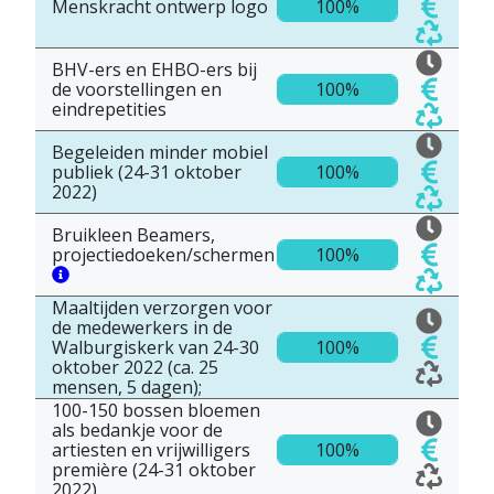
Menskracht ontwerp logo
100%
BHV-ers en EHBO-ers bij
de voorstellingen en
100%
eindrepetities
Begeleiden minder mobiel
publiek (24-31 oktober
100%
2022)
Bruikleen Beamers,
projectiedoeken/schermen
100%
Maaltijden verzorgen voor
de medewerkers in de
Walburgiskerk van 24-30
100%
oktober 2022 (ca. 25
mensen, 5 dagen);
100-150 bossen bloemen
als bedankje voor de
artiesten en vrijwilligers
100%
première (24-31 oktober
2022)