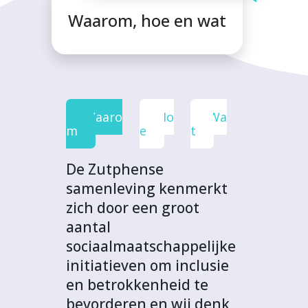
F
T
L
W
t
Waarom, hoe en wat
a
w
i
h
p
c
i
n
a
r
e
t
k
t
o
b
t
e
s
j
o
e
d
A
e
Waaro
Ho
Wa
o
r
I
p
c
m
e
t
k
n
p
t
De Zutphense
samenleving kenmerkt
zich door een groot
aantal
sociaalmaatschappelijke
initiatieven om inclusie
en betrokkenheid te
bevorderen en wij denk