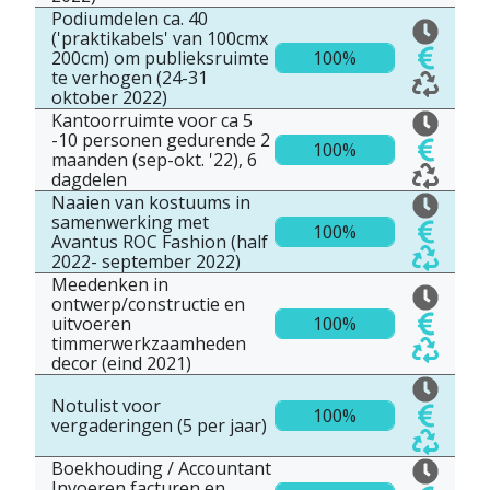
Podiumdelen ca. 40
('praktikabels' van 100cmx
200cm) om publieksruimte
100%
te verhogen (24-31
oktober 2022)
Kantoorruimte voor ca 5
-10 personen gedurende 2
100%
maanden (sep-okt. '22), 6
dagdelen
Naaien van kostuums in
samenwerking met
100%
Avantus ROC Fashion (half
2022- september 2022)
Meedenken in
ontwerp/constructie en
uitvoeren
100%
timmerwerkzaamheden
decor (eind 2021)
Notulist voor
100%
vergaderingen (5 per jaar)
Boekhouding / Accountant
Invoeren facturen en