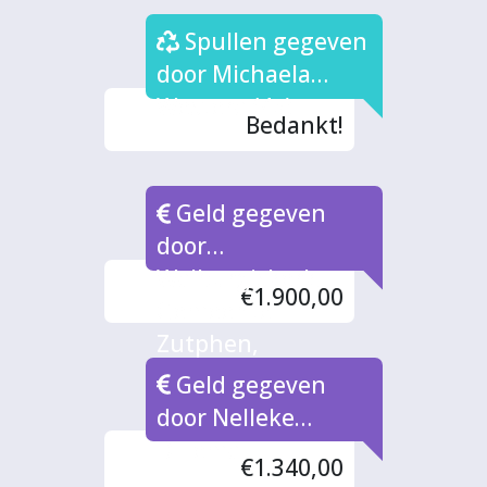
Spullen gegeven
door Michaela
Westera (4x)
Bedankt!
Geld gegeven
door
Walburgiskerk,
€1.900,00
Gemeente
Zutphen,
Proeflokalen
Geld gegeven
door Nelleke
Dillema
€1.340,00