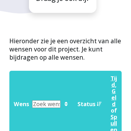
Hieronder zie je een overzicht van alle
wensen voor dit project. Je kunt
bijdragen op alle wensen.
Tij
d
,
G
el
Wens
Status
d
of
Sp
ull
en