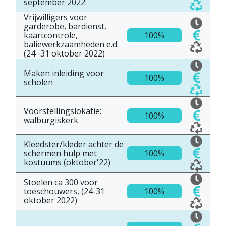
september 2022:
Vrijwilligers voor
garderobe, bardienst,
kaartcontrole,
100%
baliewerkzaamheden e.d.
(24 -31 oktober 2022)
Maken inleiding voor
100%
scholen
Voorstellingslokatie:
100%
walburgiskerk
Kleedster/kleder achter de
schermen hulp met
100%
kostuums (oktober'22)
Stoelen ca 300 voor
toeschouwers, (24-31
100%
oktober 2022)