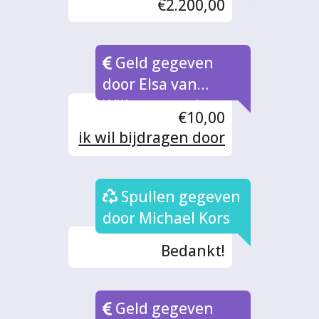
€2.200,00
Geld gegeven
door Elsa van
Willenswaard
€10,00
ik wil bijdragen door
mee te werken aan
bereiden en
Spullen gegeven
eventueel inkoop
maaltijden ook stel
door Michael Kors
ik graag mijn
Bedankt!
logeerkamer
beschikbaar voor
medewerker(s) max
Geld gegeven
2