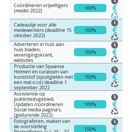
Coördineren vrijwilligers
100%
(medio 2022)
Cadeautje voor alle
medewerkers (deadline 15
100%
oktober 2022)
Adverteren in huis aan
huis bladen,
100%
verenigingskrant,
websites
Productie van Spaanse
Helmen en curassen van
kunststof (spuitgieten met
100%
een mal o.i.d.) deadline 1
september 2022
Assistentie op
publiciteitsgebied,
Updaten /coördineren
100%
Social media pagina's.
(gedurende 2022)
Fotograferen, maken van
de voorstelling
100%
Portretfoto's (v.a. 15 – 31