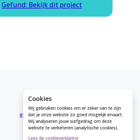
Gefund: Bekijk dit project
Cookies
E-mail ons
Wij gebruiken cookies om er zeker van te zijn
info@medeinzutphen.nl
dat je onze website zo goed mogelijk ervaart.
Wij analyseren jouw surfgedrag om deze
website te verbeteren (analytische cookies).
Lees de cookieverklaring