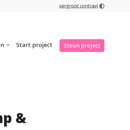
vergroot contrast
en
Start project
Steun project
mp &