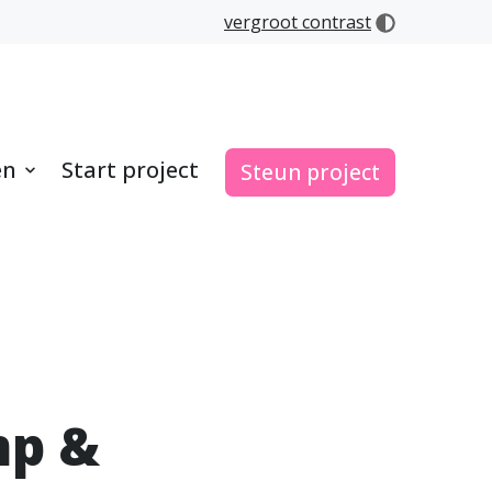
vergroot contrast
en
Start project
Steun project
mp &