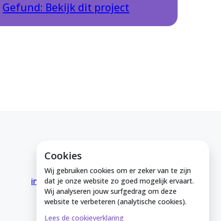
Gefund: Bekijk dit project
Cookies
E-mail ons
Wij gebruiken cookies om er zeker van te zijn
info@medeinzutphen.nl
dat je onze website zo goed mogelijk ervaart.
Wij analyseren jouw surfgedrag om deze
website te verbeteren (analytische cookies).
Lees de cookieverklaring