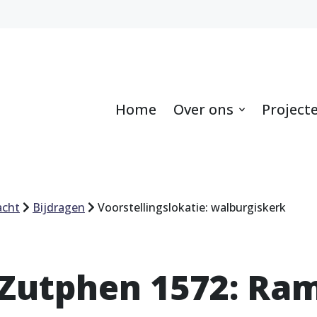
Home
Over ons
Project
acht
Bijdragen
Voorstellingslokatie: walburgiskerk
 Zutphen 1572: Ra