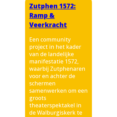
Zutphen 1572:
Ramp &
Veerkracht
Een community
project in het kader
van de landelijke
manifestatie 1572,
waarbij Zutphenaren
voor en achter de
schermen
samenwerken om een
groots
theaterspektakel in
de Walburgiskerk te