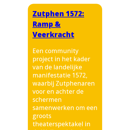
Zutphen 1572:
Ramp &
Veerkracht
Een community
project in het kader
van de landelijke
manifestatie 1572,
waarbij Zutphenaren
voor en achter de
schermen
samenwerken om een
groots
theaterspektakel in