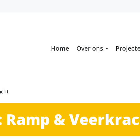
Home
Over ons
Project
acht
: Ramp & Veerkrac