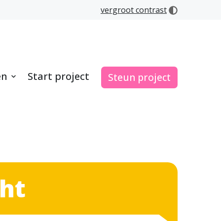
vergroot contrast
en
Start project
Steun project
ht