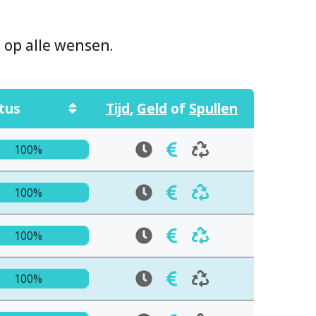
n op alle wensen.
tus
Tijd
,
Geld
of
Spullen
100%
100%
100%
100%