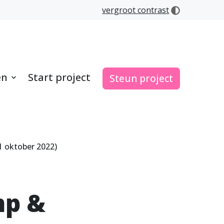
vergroot contrast
en
Start project
Steun project
1 oktober 2022)
mp &