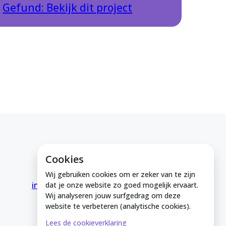
Gefund: Bekijk dit project
Cookies
E-mail ons
Wij gebruiken cookies om er zeker van te zijn
info@medeinzutphen.nl
dat je onze website zo goed mogelijk ervaart.
Wij analyseren jouw surfgedrag om deze
website te verbeteren (analytische cookies).
Lees de cookieverklaring