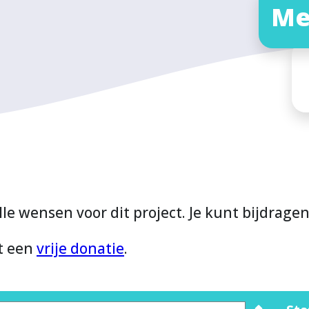
Me
lle wensen voor dit project. Je kunt bijdrage
et een
vrije donatie
.