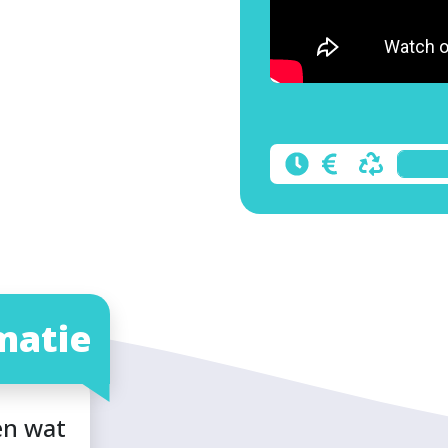
matie
en wat