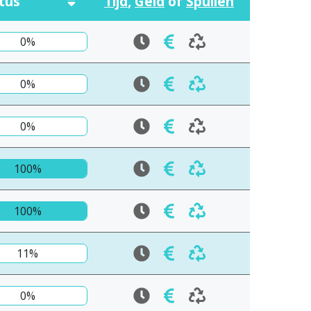
tus
Tijd
,
Geld
of
Spullen
0%
0%
0%
100%
100%
11%
0%