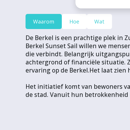
o
o
o
o
U
j
j
j
j
R
e
e
e
e
L
Waarom
Hoe
Wat
c
c
c
c
v
t
t
t
t
a
De Berkel is een prachtige plek in 
v
v
v
v
n
Berkel Sunset Sail willen we mens
i
i
i
i
d
die verbindt. Belangrijk uitgangspu
a
a
a
a
i
achtergrond of financiële situatie
F
T
L
W
t
ervaring op de Berkel.Het laat zie
a
w
i
h
p
c
i
n
a
r
Het initiatief komt van bewoners va
e
t
k
t
o
de stad. Vanuit hun betrokkenheid 
b
t
e
s
j
o
e
d
A
e
o
r
I
p
c
k
n
p
t