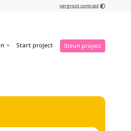
vergroot contrast
en
Start project
Steun project