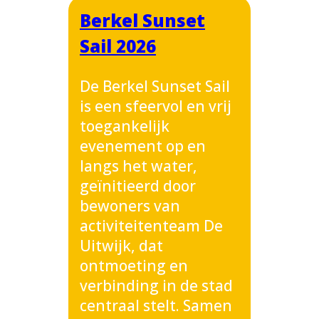
Berkel Sunset
Sail 2026
De Berkel Sunset Sail
is een sfeervol en vrij
toegankelijk
evenement op en
langs het water,
geïnitieerd door
bewoners van
activiteitenteam De
Uitwijk, dat
ontmoeting en
verbinding in de stad
centraal stelt. Samen