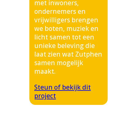
met inwoners,
ondernemers en
vrijwilligers brengen
we boten, muziek en
licht samen tot een
unieke beleving die
laat zien wat Zutphen
samen mogelijk
maakt.
Steun of bekijk dit
project