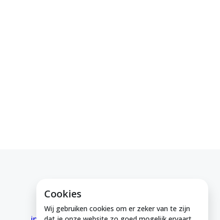
Cookies
E-mail ons
Wij gebruiken cookies om er zeker van te zijn
info@medeinzutphen.nl
dat je onze website zo goed mogelijk ervaart.