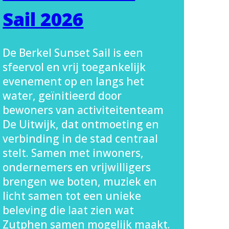
Sail 2026
De Berkel Sunset Sail is een
sfeervol en vrij toegankelijk
evenement op en langs het
water, geïnitieerd door
bewoners van activiteitenteam
De Uitwijk, dat ontmoeting en
verbinding in de stad centraal
stelt. Samen met inwoners,
ondernemers en vrijwilligers
brengen we boten, muziek en
licht samen tot een unieke
beleving die laat zien wat
Zutphen samen mogelijk maakt.