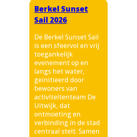
Berkel Sunset
Sail 2026
De Berkel Sunset Sail
is een sfeervol en vrij
toegankelijk
evenement op en
langs het water,
geïnitieerd door
bewoners van
activiteitenteam De
Uitwijk, dat
ontmoeting en
verbinding in de stad
centraal stelt. Samen