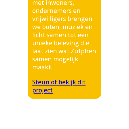
met inwoners,
ondernemers en
vrijwilligers brengen
we boten, muziek en
licht samen tot een
unieke beleving die
laat zien wat Zutphen
samen mogelijk
maakt.
Steun of bekijk dit
project