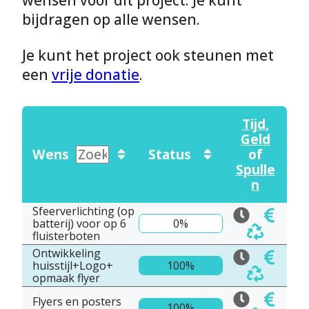
wensen voor dit project. Je kunt
bijdragen op alle wensen.
Je kunt het project ook steunen met
een
vrije donatie
.
Tijd
,
Geld
Wens
Status
of
Spulle
n
Sfeerverlichting (op
batterij) voor op 6
0%
fluisterboten
Ontwikkeling
huisstijl+Logo+
100%
opmaak flyer
Flyers en posters
100%