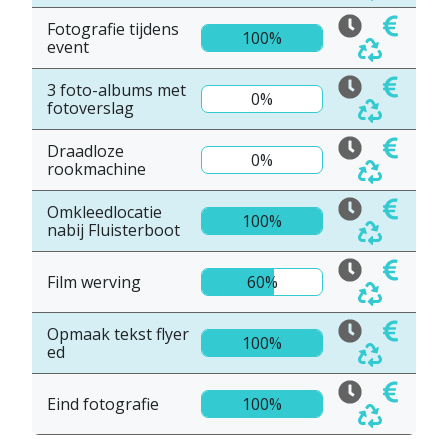
Fotografie tijdens
100%
event
3 foto-albums met
0%
fotoverslag
Draadloze
0%
rookmachine
Omkleedlocatie
100%
nabij Fluisterboot
Film werving
60%
Opmaak tekst flyer
100%
ed
Eind fotografie
100%