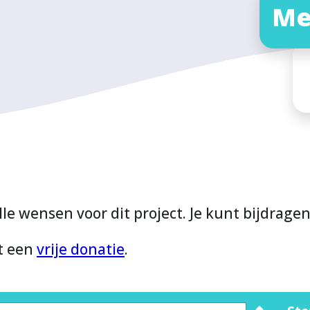
Me
lle wensen voor dit project. Je kunt bijdrage
et een
vrije donatie
.