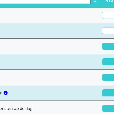
Sta
en
iensten op de dag