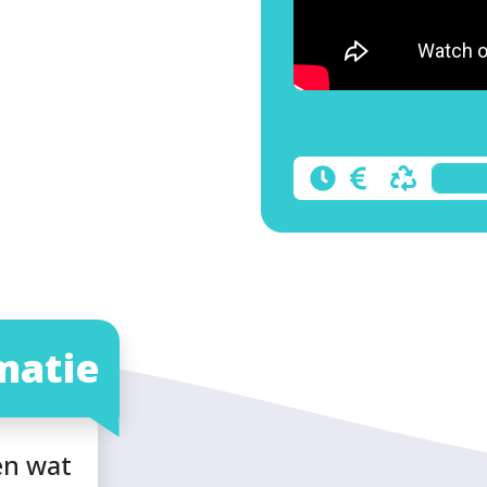
matie
en wat