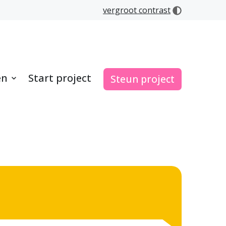
vergroot contrast
en
Start project
Steun project