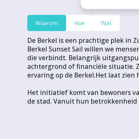
o
o
o
o
U
j
j
j
j
R
e
e
e
e
L
Waarom
Hoe
Wat
c
c
c
c
v
t
t
t
t
a
De Berkel is een prachtige plek in 
v
v
v
v
n
Berkel Sunset Sail willen we mens
i
i
i
i
d
die verbindt. Belangrijk uitgangspu
a
a
a
a
i
achtergrond of financiële situatie
F
T
L
W
t
ervaring op de Berkel.Het laat zie
a
w
i
h
p
c
i
n
a
r
Het initiatief komt van bewoners va
e
t
k
t
o
de stad. Vanuit hun betrokkenheid 
b
t
e
s
j
o
e
d
A
e
o
r
I
p
c
k
n
p
t