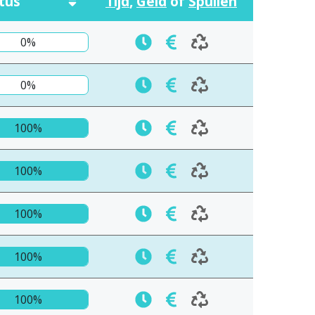
tus
Tijd
,
Geld
of
Spullen
0%
0%
100%
100%
100%
100%
100%