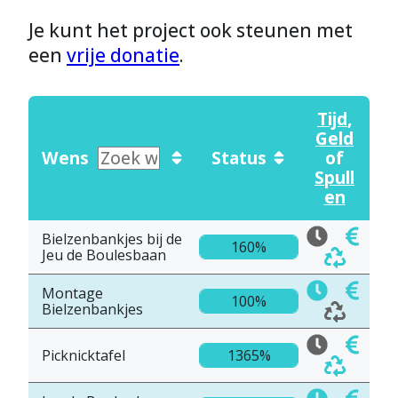
Je kunt het project ook steunen met
een
vrije donatie
.
Tijd
,
Geld
Wens
Status
of
Spull
en
Bielzenbankjes bij de
160%
Jeu de Boulesbaan
Montage
100%
Bielzenbankjes
Picknicktafel
1365%