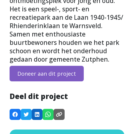
ontmoetingsplek voor jong en oud.
Het is een speel-, sport- en
recreatiepark aan de Laan 1940-1945/
Rhienderinklaan te Warnsveld.
Samen met enthousiaste
buurtbewoners houden we het park
schoon en wordt het onderhoud
gedaan door gemeente Zutphen.
Doneer aan dit project
Deel dit project
D
D
D
D
K
e
e
e
e
o