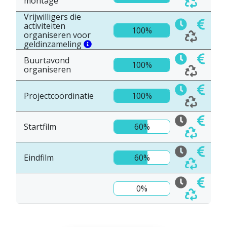
montage
Vrijwilligers die
activiteiten
100%
organiseren voor
geldinzameling
Buurtavond
100%
organiseren
Projectcoördinatie
100%
Startfilm
60%
Eindfilm
60%
0%