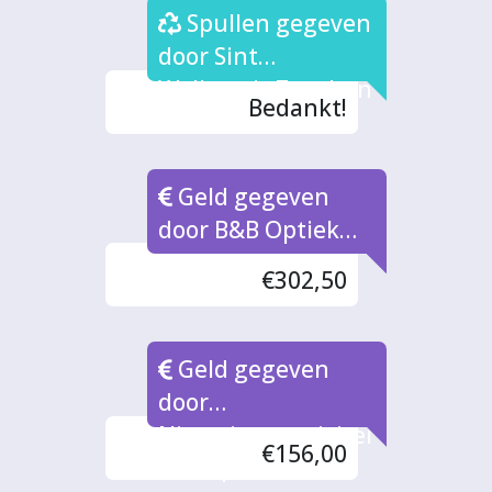
Spullen gegeven
door Sint
Walburgis Zutphen
Bedankt!
Geld gegeven
door B&B Optiek
Warnsveld
€302,50
Geld gegeven
door
Nieuwjaarsactivitei
€156,00
t Trefpark