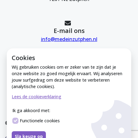
E-mail ons
info@medeinzutphen.nl
Cookies
Wij gebruiken cookies om er zeker van te zijn dat je
onze website zo goed mogelijk ervaart. Wij analyseren
jouw surfgedrag om deze website te verbeteren
Mede in Zutphen is onderdeel van de
(analytische cookies).
Zutphense Uitdaging. KVK Zutphense
Lees de cookieverklaring
Uitdaging: 08212926
Ik ga akkoord met:
Functionele cookies
© Mede In Zutphen 2025
Disclaimer
Privacyverklaring
Overeenkomst
Co
Sla keuze op
okieverklaring
Sitemap
Cookies instellen