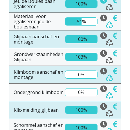
Jeu de Boules baan
100%
egaliseren
Materiaal voor
egaliseren jeu de
51%
boulesbaan
Glijbaan aanschaf en
100%
montage
Grondwerkzaamheden
103%
Glijbaan
Klimboom aanschaf en
0%
montage
Ondergrond klimboom
0%
Klic-melding glijbaan
100%
Schommel aanschaf en
100%