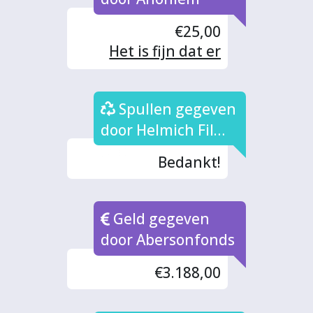
€25,00
Het is fijn dat er
meer en betere
bankjes langs de
Spullen gegeven
jdb-baan komen,
want dat is nodig!
door Helmich Films
(2x)
Bedankt!
Geld gegeven
door Abersonfonds
€3.188,00