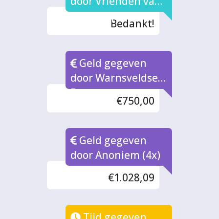
door Vrienden van
het Trefpark
Bedankt!
Geld gegeven
door Warnsveldse
Boys
€750,00
Geld gegeven
door Anoniem (4x)
€1.028,09
Tijd gegeven