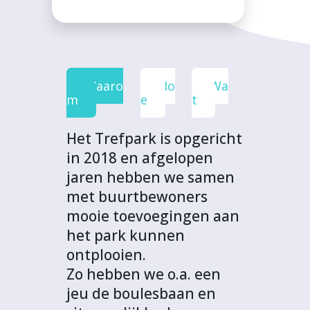
a
w
i
h
p
c
i
n
a
r
e
t
k
t
o
b
t
e
s
j
o
e
d
A
e
Waaro
Ho
Wa
o
r
I
p
c
m
e
t
k
n
p
t
Het Trefpark is opgericht
in 2018 en afgelopen
jaren hebben we samen
met buurtbewoners
mooie toevoegingen aan
het park kunnen
ontplooien.
Zo hebben we o.a. een
jeu de boulesbaan en