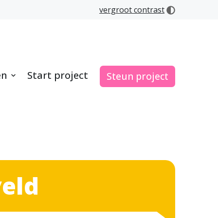
vergroot contrast
en
Start project
Steun project
veld