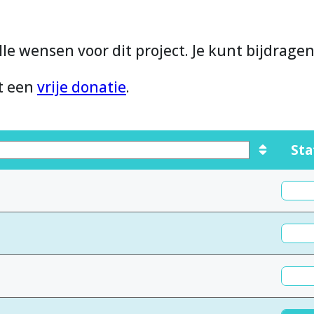
lle wensen voor dit project. Je kunt bijdrage
et een
vrije donatie
.
Sta