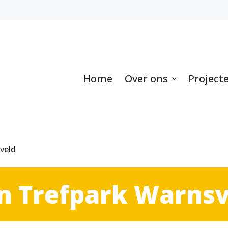
Home
Over ons
Project
veld
in Trefpark Warns