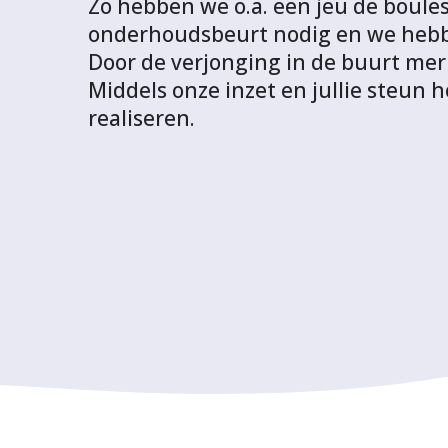
Zo hebben we o.a. een jeu de boul
a
a
a
a
i
onderhoudsbeurt nodig en we hebb
F
T
L
W
t
Door de verjonging in de buurt mer
a
w
i
h
p
Middels onze inzet en jullie steun
c
i
n
a
r
realiseren.
e
t
k
t
o
b
t
e
s
j
o
e
d
A
e
o
r
I
p
c
k
n
p
t