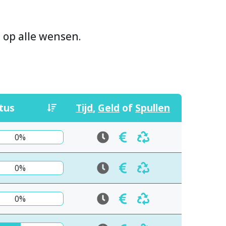
n op alle wensen.
tus
Tijd
,
Geld
of
Spullen
0%
0%
0%