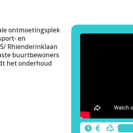
eale ontmoetingsplek
sport- en
45/ Rhienderinklaan
aste buurtbewoners
dt het onderhoud