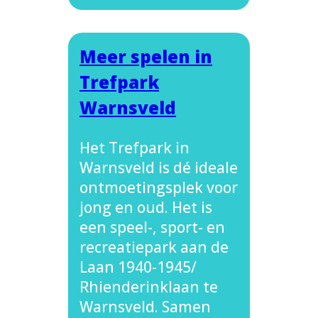
Meer spelen in
Trefpark
Warnsveld
Het Trefpark in
Warnsveld is dé ideale
ontmoetingsplek voor
jong en oud. Het is
een speel-, sport- en
recreatiepark aan de
Laan 1940-1945/
Rhienderinklaan te
Warnsveld. Samen