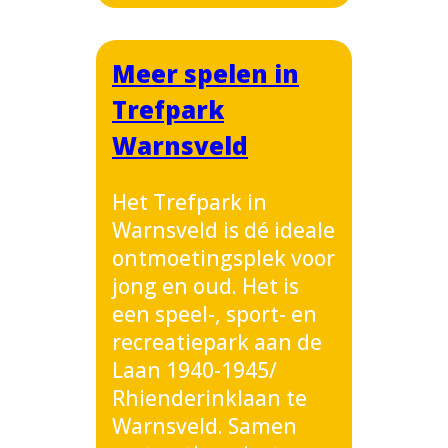
Meer spelen in
Trefpark
Warnsveld
Het Trefpark in
Warnsveld is dé ideale
ontmoetingsplek voor
jong en oud. Het is
een speel-, sport- en
recreatiepark aan de
Laan 1940-1945/
Rhienderinklaan te
Warnsveld. Samen