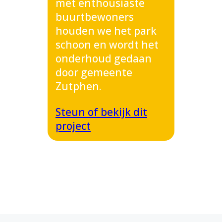
met enthousiaste
buurtbewoners
houden we het park
schoon en wordt het
onderhoud gedaan
door gemeente
Zutphen.
Steun of bekijk dit
project