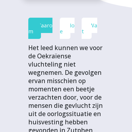
e
t
k
t
o
b
t
e
s
j
o
e
d
A
e
Waaro
Ho
Wa
o
r
I
p
c
m
e
t
k
n
p
t
Het leed kunnen we voor
de Oekraïense
vluchteling niet
wegnemen. De gevolgen
ervan misschien op
momenten een beetje
verzachten door, voor de
mensen die gevlucht zijn
uit de oorlogssituatie en
huisvesting hebben
gevonden in Zutphen,