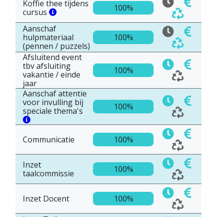
Koffie thee tijdens
100%
cursus
Aanschaf
hulpmateriaal
100%
(pennen / puzzels)
Afsluitend event
tbv afsluiting
100%
vakantie / einde
jaar
Aanschaf attentie
voor invulling bij
100%
speciale thema's
Communicatie
100%
Inzet
100%
taalcommissie
Inzet Docent
100%