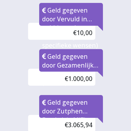
Geld gegeven
door Vervuld in
geld (totaal
€10,00
donaties op
specifieke wensen)
Geld gegeven
door Gezamenlijke
Sociale Fondsen
€1.000,00
(via MIZ)
Geld gegeven
door Zutphen
Fonds (via MIZ)
€3.065,94