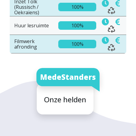
Inzet Tolk
(Russisch /
100%
Oekraïens)
Huur lesruimte
100%
Filmwerk
100%
afronding
MedeStanders
Onze helden