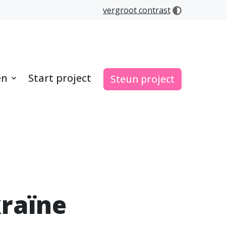
vergroot contrast
en
Start project
Steun project
kraïne