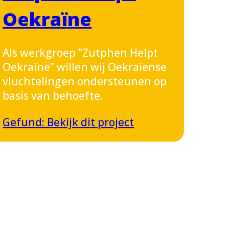
Oekraïne
Als werkgroep “Zutphen Helpt
Oekraïne” willen wij Oekraïense
vluchtelingen ondersteunen op
basis van behoefte.
Gefund: Bekijk dit project