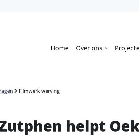
Home
Over ons
Project
dragen
Filmwerk werving
 Zutphen helpt Oe