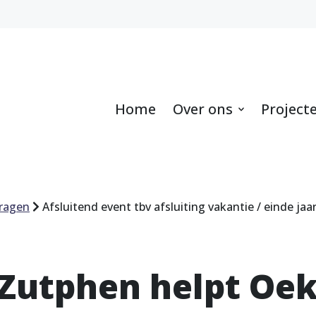
Home
Over ons
Project
dragen
Afsluitend event tbv afsluiting vakantie / einde jaa
 Zutphen helpt Oe