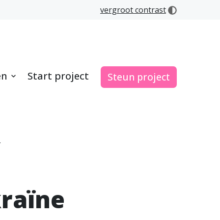
vergroot contrast
en
Start project
Steun project
r
kraïne