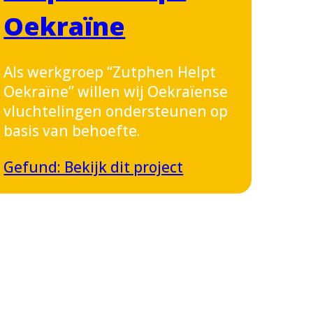
Oekraïne
Als werkgroep “Zutphen Helpt
Oekraïne” willen wij Oekraïense
vluchtelingen ondersteunen op
basis van behoefte.
Gefund: Bekijk dit project