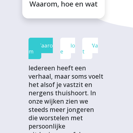
F
T
L
W
t
Waarom, hoe en wat
a
w
i
h
p
c
i
n
a
r
e
t
k
t
o
b
t
e
s
j
o
e
d
A
e
Waaro
Ho
Wa
o
r
I
p
c
m
e
t
k
n
p
t
Iedereen heeft een
verhaal, maar soms voelt
het alsof je vastzit en
nergens thuishoort. In
onze wijken zien we
steeds meer jongeren
die worstelen met
persoonlijke