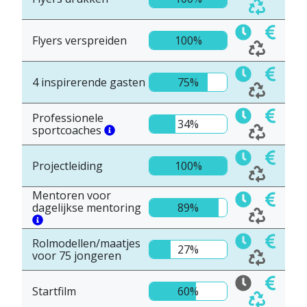
Flyers verspreiden
100%
4 inspirerende gasten
75%
Professionele
34%
sportcoaches
Projectleiding
100%
Mentoren voor
dagelijkse mentoring
89%
Rolmodellen/maatjes
27%
voor 75 jongeren
Startfilm
60%