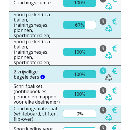
Coachingsruimte
100%
Sportpakket (o.a.
ballen,
trainingshesjes,
67%
pionnen,
sportmaterialen)
Sportpakket (o.a.
ballen,
trainingshesjes,
100%
pionnen,
sportmaterialen)
2 vrijwillige
100%
begeleiders
Schrijfpakket
(notitieboekjes,
100%
pennen en mappen
voor elke deelnemer)
Coachingsmateriaal
(whiteboard, stiften,
0%
flip-over)
Sportkleding voor