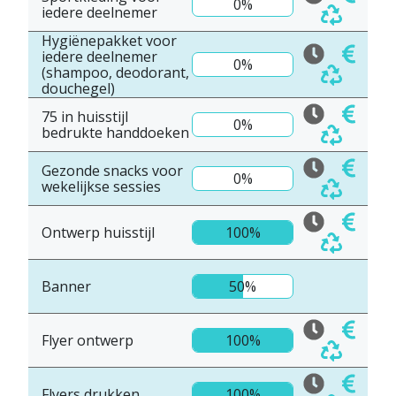
0%
iedere deelnemer
Hygiënepakket voor
iedere deelnemer
0%
(shampoo, deodorant,
douchegel)
75 in huisstijl
0%
bedrukte handdoeken
Gezonde snacks voor
0%
wekelijkse sessies
Ontwerp huisstijl
100%
Banner
50%
Flyer ontwerp
100%
Flyers drukken
100%