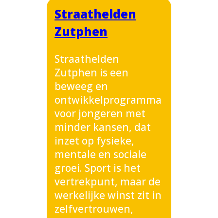
Straathelden
Zutphen
Straathelden
Zutphen is een
beweeg en
ontwikkelprogramma
voor jongeren met
minder kansen, dat
inzet op fysieke,
mentale en sociale
groei. Sport is het
vertrekpunt, maar de
werkelijke winst zit in
zelfvertrouwen,