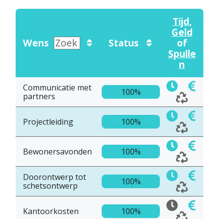
Tijd
,
Geld
Wens
Status
of
Spulle
n
Communicatie met
100%
partners
Projectleiding
100%
Bewonersavonden
100%
Doorontwerp tot
100%
schetsontwerp
Kantoorkosten
100%