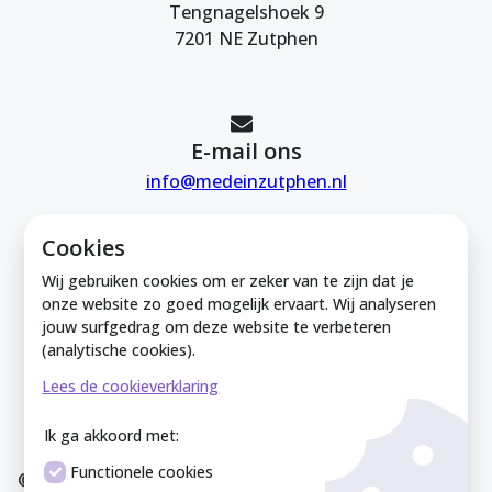
Tengnagelshoek 9
7201 NE Zutphen
E-mail ons
info@medeinzutphen.nl
Cookies
Wij gebruiken cookies om er zeker van te zijn dat je
onze website zo goed mogelijk ervaart. Wij analyseren
jouw surfgedrag om deze website te verbeteren
Mede in Zutphen is onderdeel van de
(analytische cookies).
Zutphense Uitdaging. KVK Zutphense
Lees de cookieverklaring
Uitdaging: 08212926
Ik ga akkoord met:
Functionele cookies
© Mede In Zutphen 2025