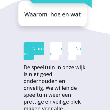
a
a
a
a
i
F
T
L
W
t
Waarom, hoe en wat
a
w
i
h
p
c
i
n
a
r
e
t
k
t
o
b
t
e
s
j
o
e
d
A
e
Waaro
Ho
Wa
o
r
I
p
c
m
e
t
k
n
p
t
De speeltuin in onze wijk
is niet goed
onderhouden en
onveilig. We willen de
speeltuin weer een
prettige en veilige plek
maken voor alle