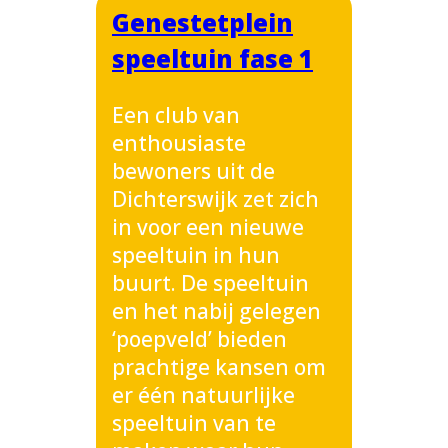
Genestetplein
speeltuin fase 1
Een club van
enthousiaste
bewoners uit de
Dichterswijk zet zich
in voor een nieuwe
speeltuin in hun
buurt. De speeltuin
en het nabij gelegen
‘poepveld’ bieden
prachtige kansen om
er één natuurlijke
speeltuin van te