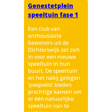
Genestetplein
speeltuin fase 1
Een club van
enthousiaste
bewoners uit de
Dichterswijk zet zich
in voor een nieuwe
speeltuin in hun
buurt. De speeltuin
en het nabij gelegen
‘poepveld’ bieden
prachtige kansen om
er één natuurlijke
speeltuin van te