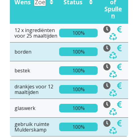
Wens
Status
of
Spulle
n
12 x ingrediënten
100%
voor 25 maaltijden
borden
100%
bestek
100%
drankjes voor 12
100%
maaltijden
glaswerk
100%
gebruik ruimte
100%
Mulderskamp