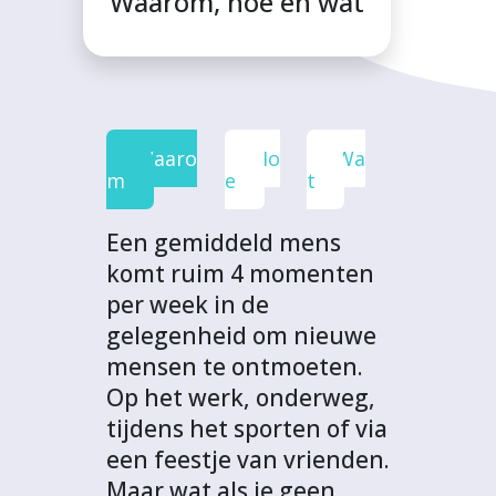
Waarom, hoe en wat
F
T
L
W
t
a
w
i
h
p
c
i
n
a
r
e
t
k
t
o
b
t
e
s
j
Waaro
Ho
Wa
o
e
d
A
e
m
e
t
o
r
I
p
c
k
n
p
t
Een gemiddeld mens
komt ruim 4 momenten
per week in de
gelegenheid om nieuwe
mensen te ontmoeten.
Op het werk, onderweg,
tijdens het sporten of via
een feestje van vrienden.
Maar wat als je geen