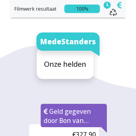
Filmwerk resultaat
100%
MedeStanders
Onze helden
Geld gegeven
door Bon van
Waarde naar rato
€327,90