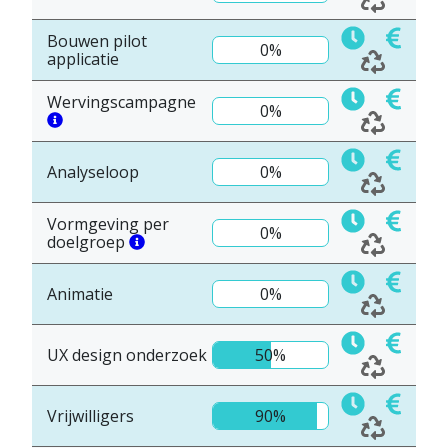
Bouwen pilot
0%
applicatie
Wervingscampagne
0%
Analyseloop
0%
Vormgeving per
0%
doelgroep
Animatie
0%
UX design onderzoek
50%
Vrijwilligers
90%