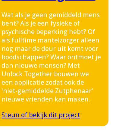
Wat als je geen gemiddeld mens
bent? Als je een fysieke of
psychische beperking hebt? Of
als fulltime mantelzorger alleen
nog maar de deur uit komt voor
boodschappen? Waar ontmoet je
dan nieuwe mensen? Met
Unlock Together bouwen we
een applicatie zodat ook de
'niet-gemiddelde Zutphenaar'
nieuwe vrienden kan maken.
Steun of bekijk dit project