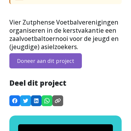
Vier Zutphense Voetbalverenigingen
organiseren in de kerstvakantie een
zaalvoetbaltoernooi voor de jeugd en
(jeugdige) asielzoekers.
Doneer aan dit project
Deel dit project
D
D
D
D
K
e
e
e
e
o
e
e
e
e
p
l
l
l
l
i