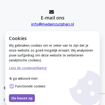
E-mail ons
info@medeinzutphen.nl
Cookies
Wij gebruiken cookies om er zeker van te zijn dat je
onze website zo goed mogelijk ervaart. Wij analyseren
jouw surfgedrag om deze website te verbeteren
Mede in Zutphen is onderdeel van de
(analytische cookies).
Zutphense Uitdaging. KVK Zutphense
Lees de cookieverklaring
Uitdaging: 08212926
Ik ga akkoord met:
Functionele cookies
© Mede In Zutphen 2025
Disclaimer
Privacyverklaring
Overeenkomst
Co
Sla keuze op
okieverklaring
Sitemap
Cookies instellen