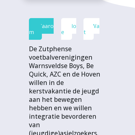
e
t
k
t
o
b
t
e
s
j
o
e
d
A
e
Waaro
Ho
Wa
o
r
I
p
c
m
e
t
k
n
p
t
De Zutphense
voetbalverenigingen
Warnsveldse Boys, Be
Quick, AZC en de Hoven
willen in de
kerstvakantie de jeugd
aan het bewegen
hebben en we willen
integratie bevorderen
van
(jeugdige)asielzoekers.