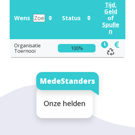
Tijd
,
Geld
Wens
Status
of
Spulle
n
Organisatie
100%
Toernooi
MedeStanders
Onze helden