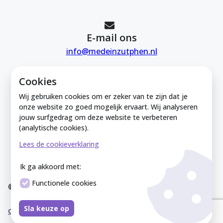
E-mail ons
info@medeinzutphen.nl
Cookies
Wij gebruiken cookies om er zeker van te zijn dat je
onze website zo goed mogelijk ervaart. Wij analyseren
jouw surfgedrag om deze website te verbeteren
Mede in Zutphen is onderdeel van de
(analytische cookies).
Zutphense Uitdaging. KVK Zutphense
Lees de cookieverklaring
Uitdaging: 08212926
Ik ga akkoord met:
Functionele cookies
© Mede In Zutphen 2025
Disclaimer
Privacyverklaring
Overeenkomst
Co
Sla keuze op
okieverklaring
Sitemap
Cookies instellen