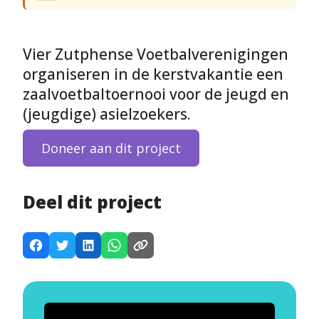
Vier Zutphense Voetbalverenigingen
organiseren in de kerstvakantie een
zaalvoetbaltoernooi voor de jeugd en
(jeugdige) asielzoekers.
Doneer aan dit project
Deel dit project
D
D
D
D
K
e
e
e
e
o
e
e
e
e
p
l
l
l
l
i