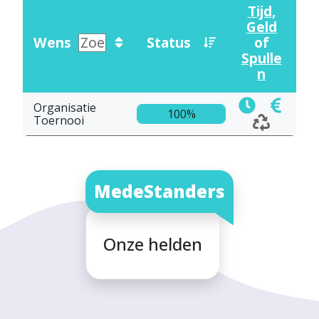
Tijd
,
Geld
Wens
Status
of
Spulle
n
Organisatie
100%
Toernooi
MedeStanders
Onze helden