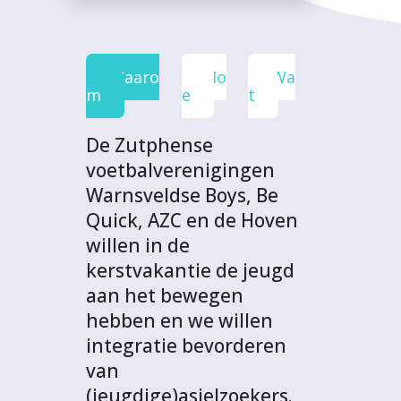
e
t
k
t
o
b
t
e
s
j
o
e
d
A
e
Waaro
Ho
Wa
o
r
I
p
c
m
e
t
k
n
p
t
De Zutphense
voetbalverenigingen
Warnsveldse Boys, Be
Quick, AZC en de Hoven
willen in de
kerstvakantie de jeugd
aan het bewegen
hebben en we willen
integratie bevorderen
van
(jeugdige)asielzoekers.