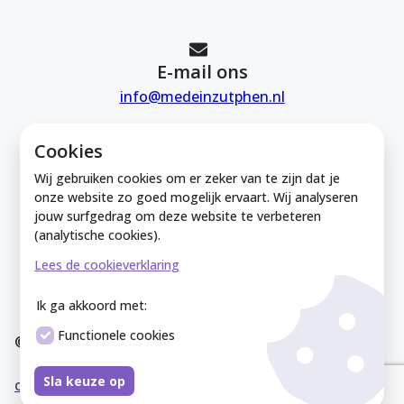
E-mail ons
info@medeinzutphen.nl
Cookies
Wij gebruiken cookies om er zeker van te zijn dat je
onze website zo goed mogelijk ervaart. Wij analyseren
jouw surfgedrag om deze website te verbeteren
Mede in Zutphen is onderdeel van de
(analytische cookies).
Zutphense Uitdaging. KVK Zutphense
Lees de cookieverklaring
Uitdaging: 08212926
Ik ga akkoord met:
Functionele cookies
© Mede In Zutphen 2025
Disclaimer
Privacyverklaring
Overeenkomst
Co
Sla keuze op
okieverklaring
Sitemap
Cookies instellen