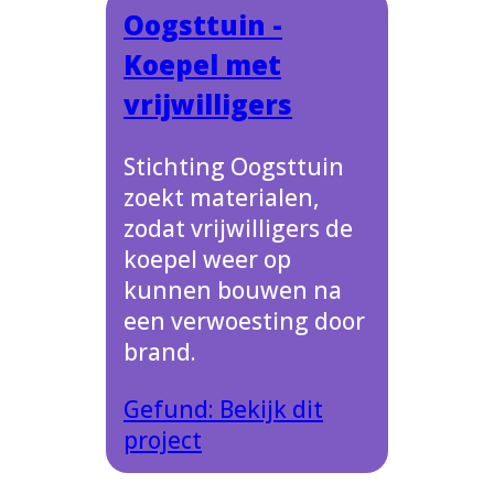
Oogsttuin -
Koepel met
vrijwilligers
Stichting Oogsttuin
zoekt materialen,
zodat vrijwilligers de
koepel weer op
kunnen bouwen na
een verwoesting door
brand.
Gefund: Bekijk dit
project