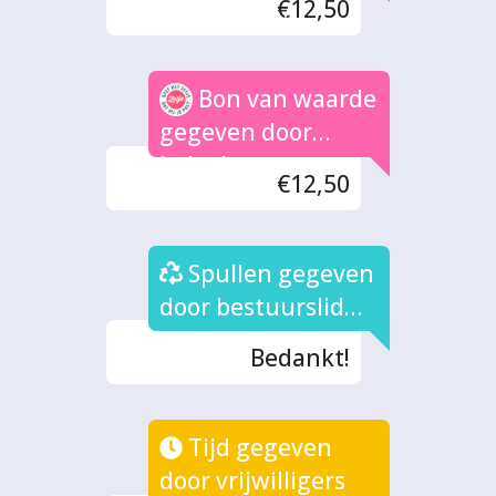
€12,50
Kloosterhuis
Bon van waarde
gegeven door
Jodook
€12,50
Spullen gegeven
door bestuurslid
(2x)
Bedankt!
Tijd gegeven
door vrijwilligers