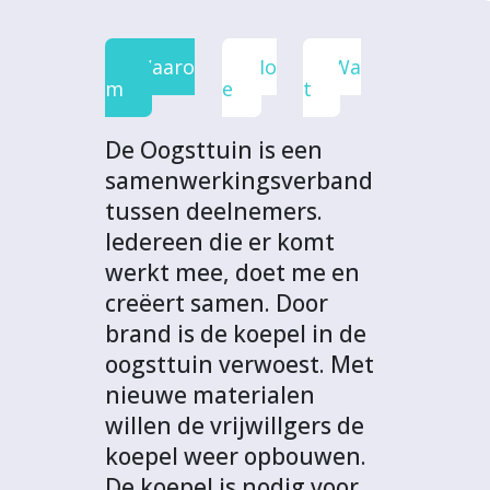
e
t
k
t
o
b
t
e
s
j
Waaro
Ho
Wa
o
e
d
A
e
m
e
t
o
r
I
p
c
k
n
p
t
De Oogsttuin is een
samenwerkingsverband
tussen deelnemers.
Iedereen die er komt
werkt mee, doet me en
creëert samen. Door
brand is de koepel in de
oogsttuin verwoest. Met
nieuwe materialen
willen de vrijwillgers de
koepel weer opbouwen.
De koepel is nodig voor