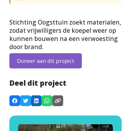
Stichting Oogsttuin zoekt materialen,
zodat vrijwilligers de koepel weer op
kunnen bouwen na een verwoesting
door brand.
Doneer aan dit project
Deel dit project
D
D
D
D
K
e
e
e
e
o
e
e
e
e
p
l
l
l
l
i