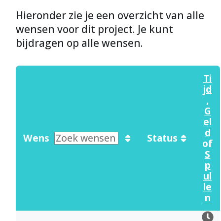
Hieronder zie je een overzicht van alle
wensen voor dit project. Je kunt
bijdragen op alle wensen.
Ti
jd
,
G
el
d
Wens
Status
of
S
p
ul
le
n