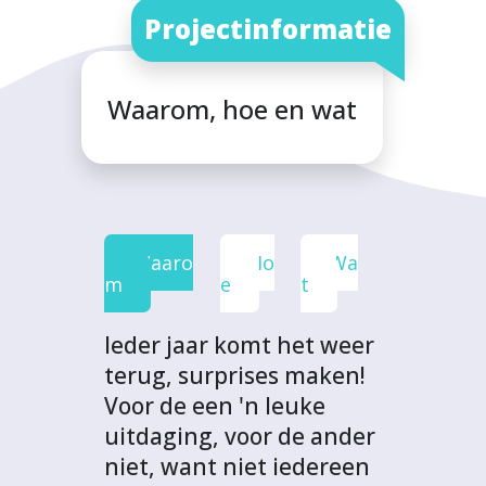
b
t
e
s
j
Projectinformatie
o
e
d
A
e
o
r
I
p
c
Waarom, hoe en wat
k
n
p
t
Waaro
Ho
Wa
m
e
t
Ieder jaar komt het weer
terug, surprises maken!
Voor de een 'n leuke
uitdaging, voor de ander
niet, want niet iedereen