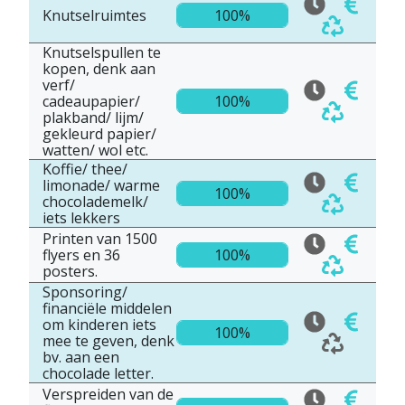
Knutselruimtes
100%
Knutselspullen te
kopen, denk aan
verf/
cadeaupapier/
100%
plakband/ lijm/
gekleurd papier/
watten/ wol etc.
Koffie/ thee/
limonade/ warme
100%
chocolademelk/
iets lekkers
Printen van 1500
flyers en 36
100%
posters.
Sponsoring/
financiële middelen
om kinderen iets
100%
mee te geven, denk
bv. aan een
chocolade letter.
Verspreiden van de