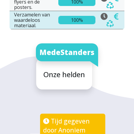
flyers en de
100%
posters.
Verzamelen van
waardeloos
100%
materiaal.
MedeStanders
Onze helden
Tijd gegeven
door Anoniem