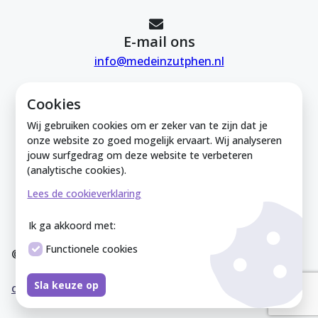
E-mail ons
info@medeinzutphen.nl
Cookies
Wij gebruiken cookies om er zeker van te zijn dat je
onze website zo goed mogelijk ervaart. Wij analyseren
jouw surfgedrag om deze website te verbeteren
Mede in Zutphen is onderdeel van de
(analytische cookies).
Zutphense Uitdaging. KVK Zutphense
Lees de cookieverklaring
Uitdaging: 08212926
Ik ga akkoord met:
Functionele cookies
© Mede In Zutphen 2025
Disclaimer
Privacyverklaring
Overeenkomst
Co
Sla keuze op
okieverklaring
Sitemap
Cookies instellen