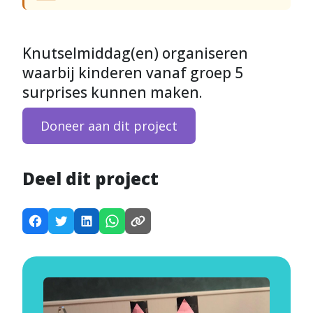
Knutselmiddag(en) organiseren
waarbij kinderen vanaf groep 5
surprises kunnen maken.
Doneer aan dit project
Deel dit project
D
D
D
D
K
e
e
e
e
o
e
e
e
e
p
l
l
l
l
i
d
d
d
d
e