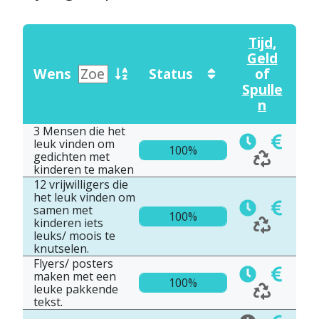
Tijd
,
Geld
Wens
Status
of
Spulle
n
3 Mensen die het
leuk vinden om
100%
gedichten met
kinderen te maken
12 vrijwilligers die
het leuk vinden om
samen met
100%
kinderen iets
leuks/ moois te
knutselen.
Flyers/ posters
maken met een
100%
leuke pakkende
tekst.