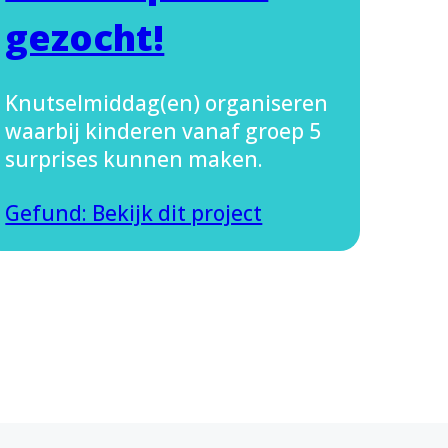
gezocht!
Knutselmiddag(en) organiseren
waarbij kinderen vanaf groep 5
surprises kunnen maken.
Gefund: Bekijk dit project