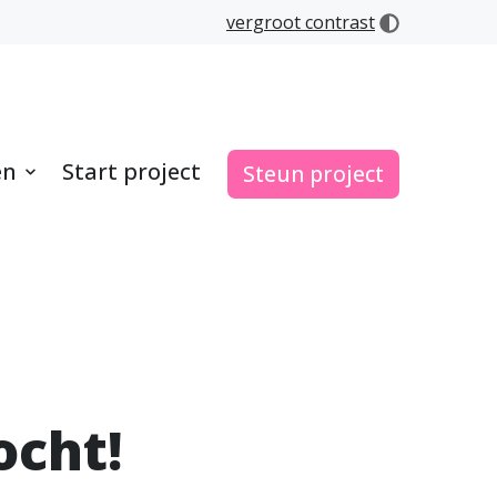
vergroot contrast
en
Start project
Steun project
ocht!