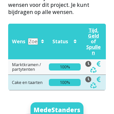
wensen voor dit project. Je kunt
bijdragen op alle wensen.
Tijd
,
Geld
Wens
Status
of
Spulle
n
Marktkramen /
100%
partytenten
Cake en taarten
100%
MedeStanders