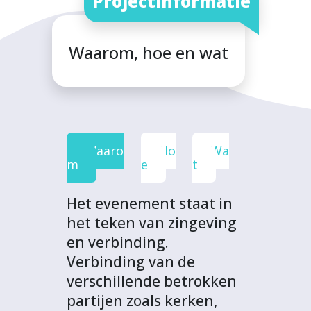
Projectinformatie
e
t
k
t
o
b
t
e
s
j
o
e
d
A
e
Waarom, hoe en wat
o
r
I
p
c
k
n
p
t
Waaro
Ho
Wa
m
e
t
Het evenement staat in
het teken van zingeving
en verbinding.
Verbinding van de
verschillende betrokken
partijen zoals kerken,