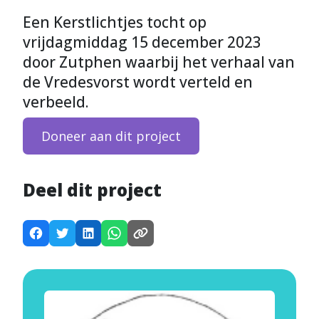
Een Kerstlichtjes tocht op
vrijdagmiddag 15 december 2023
door Zutphen waarbij het verhaal van
de Vredesvorst wordt verteld en
verbeeld.
Doneer aan dit project
Deel dit project
D
D
D
D
K
e
e
e
e
o
e
e
e
e
p
l
l
l
l
i