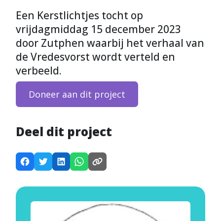
Een Kerstlichtjes tocht op
vrijdagmiddag 15 december 2023
door Zutphen waarbij het verhaal van
de Vredesvorst wordt verteld en
verbeeld.
Doneer aan dit project
Deel dit project
D
D
D
D
K
e
e
e
e
o
e
e
e
e
p
l
l
l
l
i