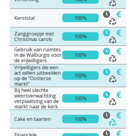
Kerststal
100%
Zanggroepje met
100%
Christmas carols
Gebruik van ruimtes
in de Walburgis voor
100%
de vrijwilligers
Vrijwilligers die een
act willen uitbeelden
100%
op de "Oosterse
markt"
Bij heel slechte
weersverwachting
100%
verplaatsing van de
markt naar de kerk
Cake en taarten
100%
Financiele