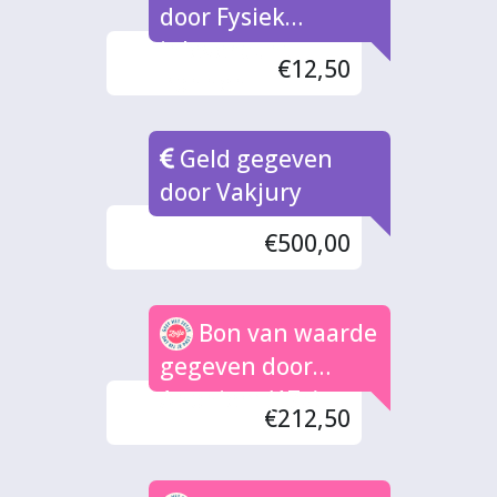
door Fysiek
inleverpunt
€12,50
Bonnen
Geld gegeven
door Vakjury
€500,00
Bon van waarde
gegeven door
Anoniem (17x)
€212,50