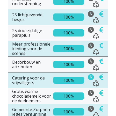
100%
ondersteuning
25 lichtgevende
100%
hesjes
25 doorzichtige
100%
paraplu's
Meer professionele
kleding voor de
100%
scenes
Decorbouw en
100%
attributen
Catering voor de
100%
vrijwilligers
Gratis warme
chocolademelk voor
100%
de deelnemers
Gemeente Zutphen
100%
leges vergunning