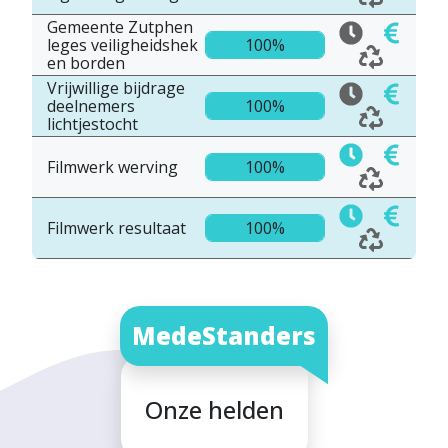
Gemeente Zutphen
leges veiligheidshek
100%
en borden
Vrijwillige bijdrage
deelnemers
100%
lichtjestocht
Filmwerk werving
100%
Filmwerk resultaat
100%
MedeStanders
Onze helden