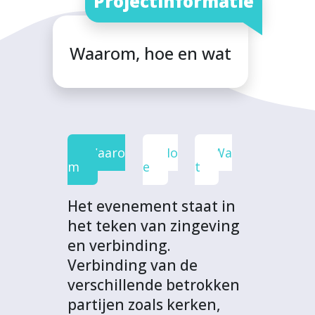
Projectinformatie
e
t
k
t
o
b
t
e
s
j
o
e
d
A
e
Waarom, hoe en wat
o
r
I
p
c
k
n
p
t
Waaro
Ho
Wa
m
e
t
Het evenement staat in
het teken van zingeving
en verbinding.
Verbinding van de
verschillende betrokken
partijen zoals kerken,