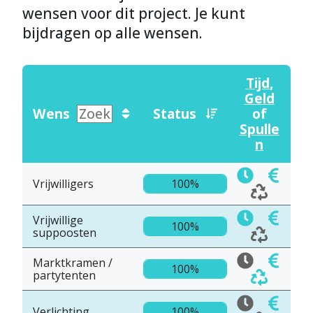
wensen voor dit project. Je kunt
bijdragen op alle wensen.
Tijd
,
Geld
Wens
Status
of
Spulle
n
Vrijwilligers
100%
Vrijwillige
100%
suppoosten
Marktkramen /
100%
partytenten
Verlichting
100%