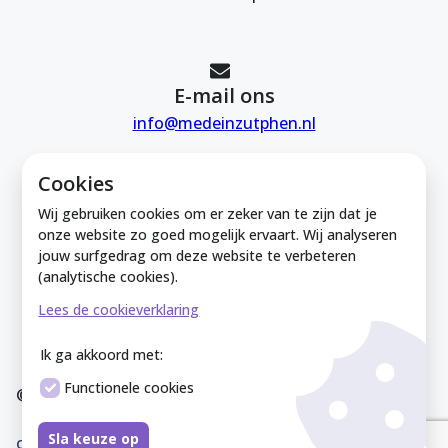
E-mail ons
info@medeinzutphen.nl
Cookies
Wij gebruiken cookies om er zeker van te zijn dat je
onze website zo goed mogelijk ervaart. Wij analyseren
jouw surfgedrag om deze website te verbeteren
Mede in Zutphen is onderdeel van de
(analytische cookies).
Zutphense Uitdaging. KVK Zutphense
Lees de cookieverklaring
Uitdaging: 08212926
Ik ga akkoord met:
Functionele cookies
© Mede In Zutphen 2025
Disclaimer
Privacyverklaring
Overeenkomst
Co
Sla keuze op
okieverklaring
Sitemap
Cookies instellen