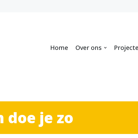
Home
Over ons
Project
 doe je zo