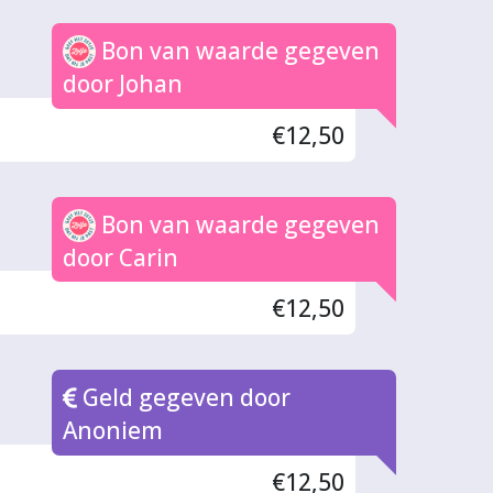
Bon van waarde gegeven
door Johan
€12,50
Bon van waarde gegeven
door Carin
€12,50
Geld gegeven door
Anoniem
€12,50