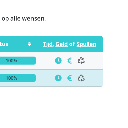
n op alle wensen.
tus
Tijd
,
Geld
of
Spullen
100%
100%