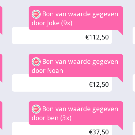
Bon van waarde gegeven
door Joke (9x)
€112,50
Bon van waarde gegeven
door Noah
€12,50
Bon van waarde gegeven
door ben (3x)
€37,50