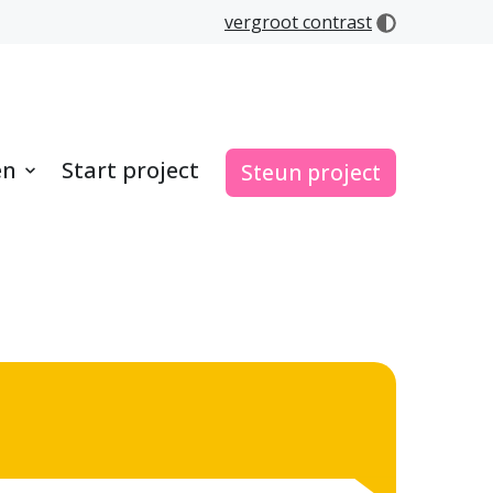
vergroot contrast
en
Start project
Steun project