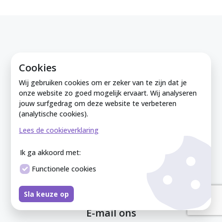
Cookies
Bezoek ons
Wij gebruiken cookies om er zeker van te zijn dat je
(op afspraak)
onze website zo goed mogelijk ervaart. Wij analyseren
jouw surfgedrag om deze website te verbeteren
(analytische cookies).
Lees de cookieverklaring
Postadres
Tengnagelshoek 9
Ik ga akkoord met:
7201 NE Zutphen
Functionele cookies
Sla keuze op
E-mail ons