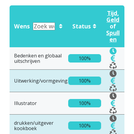
Tijd
,
Geld
Wens
Status
of
Spull
en
Bedenken en globaal
100%
uitschrijven
Uitwerking/vormgeving
100%
Illustrator
100%
drukken/uitgever
100%
kookboek