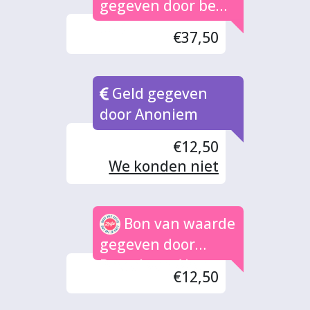
gegeven door ben
(3x)
€37,50
Geld gegeven
door Anoniem
€12,50
We konden niet
kiezen uit al die
prachtige projecten
Bon van waarde
Ben! Maar jouw
filmpje was zó leuk
gegeven door
dat we jullie
Pascal van Aken
€12,50
kookboek wel
móeten steunen.