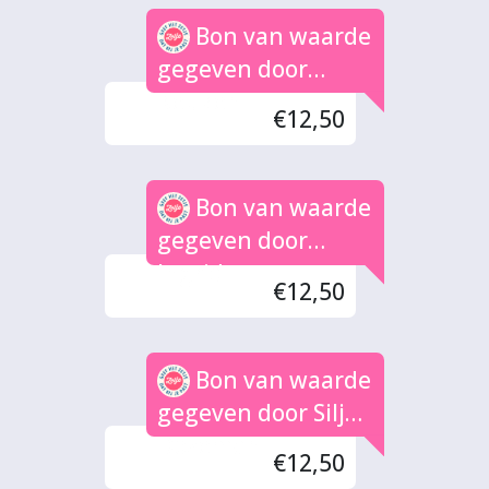
Succes en veel
Bon van waarde
plezier met het
gegeven door
proeven en maken!
Keuken
Hartelijke groet,
€12,50
Anja en Ruud
Bon van waarde
gegeven door
Ingrid
€12,50
Bon van waarde
gegeven door Silja
Dozeman
€12,50