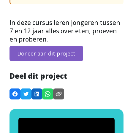
In deze cursus leren jongeren tussen
7 en 12 jaar alles over eten, proeven
en proberen.
Doneer aan dit project
Deel dit project
D
D
D
D
K
e
e
e
e
o
e
e
e
e
p
l
l
l
l
i
d
d
d
d
e