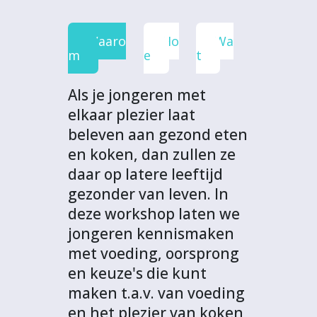
b
t
e
s
j
o
e
d
A
e
Waaro
Ho
Wa
o
r
I
p
c
m
e
t
k
n
p
t
Als je jongeren met
elkaar plezier laat
beleven aan gezond eten
en koken, dan zullen ze
daar op latere leeftijd
gezonder van leven. In
deze workshop laten we
jongeren kennismaken
met voeding, oorsprong
en keuze's die kunt
maken t.a.v. van voeding
en het plezier van koken