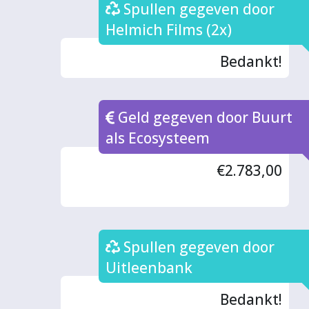
Spullen gegeven door
Helmich Films (2x)
Bedankt!
Geld gegeven door Buurt
als Ecosysteem
€2.783,00
Spullen gegeven door
Uitleenbank
Bedankt!