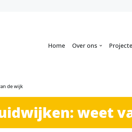
Home
Over ons
Project
an de wijk
uidwijken: weet va