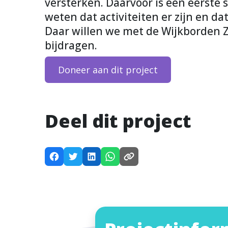
versterken. Daarvoor is een eerste
weten dat activiteiten er zijn en da
Daar willen we met de Wijkborden 
bijdragen.
Doneer aan dit project
Deel dit project
D
D
D
D
K
e
e
e
e
o
e
e
e
e
p
l
l
l
l
i
d
d
d
d
e