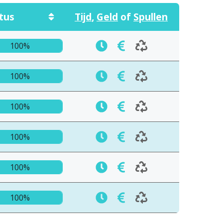
tus
Tijd
,
Geld
of
Spullen
100%
100%
100%
100%
100%
100%