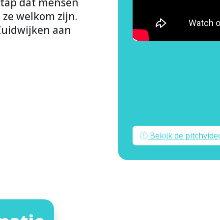
 stap dat mensen
t ze welkom zijn.
Zuidwijken aan
Bekijk de pitchvide