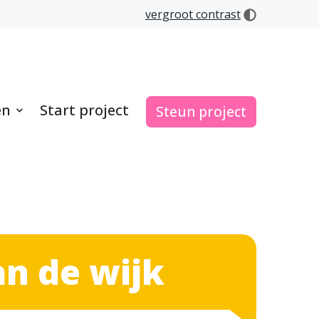
vergroot contrast
en
Start project
Steun project
n de wijk