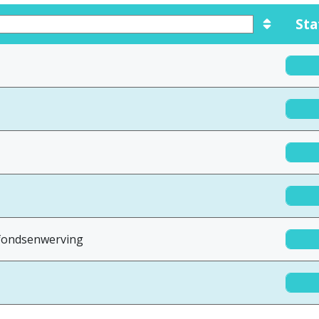
Sta
n fondsenwerving