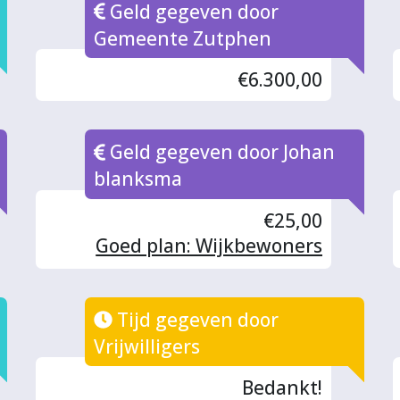
Geld gegeven door
Gemeente Zutphen
€6.300,00
Geld gegeven door Johan
blanksma
€25,00
Goed plan: Wijkbewoners
steeds informeren over de
wijkactiviteiten! Ook de
Tijd gegeven door
bewoners van overzee.
Vrijwilligers
Bedankt!