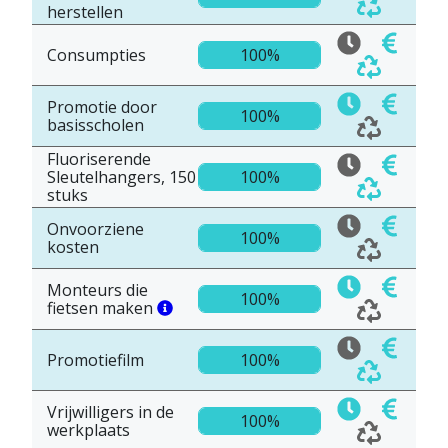
herstellen
Consumpties
100%
Promotie door
100%
basisscholen
Fluoriserende
Sleutelhangers, 150
100%
stuks
Onvoorziene
100%
kosten
Monteurs die
100%
fietsen maken
Promotiefilm
100%
Vrijwilligers in de
100%
werkplaats