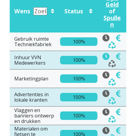
Geld
Wens
Status
of
Spulle
n
Gebruik ruimte
100%
Techniekfabriek
Inhuur VVN
100%
Medewerkers
Marketingplan
100%
Advertenties in
100%
lokale kranten
Vlaggen en
banners ontwerp
100%
en drukken
Materialen om
fietsen te
100%