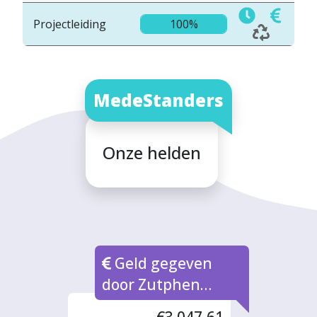
Projectleiding
100%
MedeStanders
Onze helden
Geld gegeven
door Zutphen
Fonds