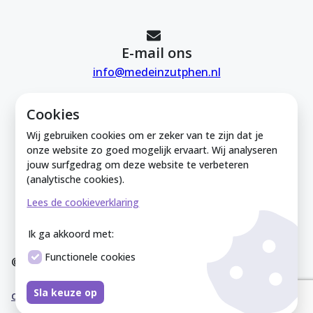
E-mail ons
info@medeinzutphen.nl
Cookies
Wij gebruiken cookies om er zeker van te zijn dat je
onze website zo goed mogelijk ervaart. Wij analyseren
jouw surfgedrag om deze website te verbeteren
Mede in Zutphen is onderdeel van de
(analytische cookies).
Zutphense Uitdaging. KVK Zutphense
Lees de cookieverklaring
Uitdaging: 08212926
Ik ga akkoord met:
Functionele cookies
© Mede In Zutphen 2025
Disclaimer
Privacyverklaring
Overeenkomst
Co
Sla keuze op
okieverklaring
Sitemap
Cookies instellen