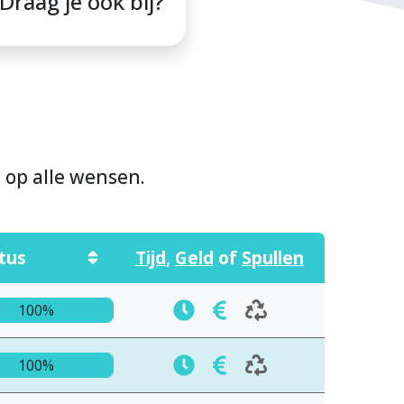
Draag je ook bij?
n op alle wensen.
tus
Tijd
,
Geld
of
Spullen
100%
100%