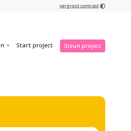
vergroot contrast
en
Start project
Steun project