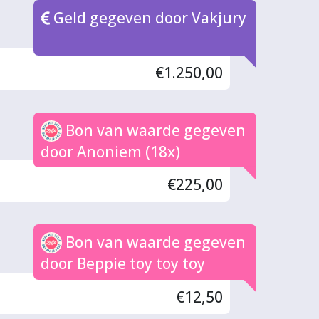
Geld gegeven door Vakjury
€1.250,00
Bon van waarde gegeven
door Anoniem (18x)
€225,00
Bon van waarde gegeven
door Beppie toy toy toy
€12,50