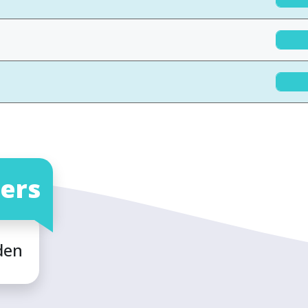
ers
den