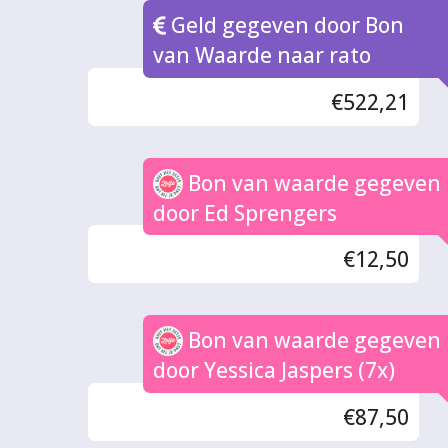
Geld gegeven door Bon
van Waarde naar rato
€522,21
Bon van waarde gegeven
door Ed Sprengers
€12,50
Bon van waarde gegeven
door Yessica Jaspers (7x)
€87,50