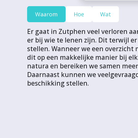
j
j
j
j
R
e
e
e
e
L
Waarom
Hoe
Wat
c
c
c
c
v
t
t
t
t
a
Er gaat in Zutphen veel verloren aan
v
v
v
v
n
er bij wie te lenen zijn. Dit terwijl 
i
i
i
i
d
stellen. Wanneer we een overzicht 
a
a
a
a
i
dit op een makkelijke manier bij elk
F
T
L
W
t
natura en bereiken we samen meer
a
w
i
h
p
Daarnaast kunnen we veelgevraagde s
c
i
n
a
r
beschikking stellen.
e
t
k
t
o
b
t
e
s
j
o
e
d
A
e
o
r
I
p
c
k
n
p
t