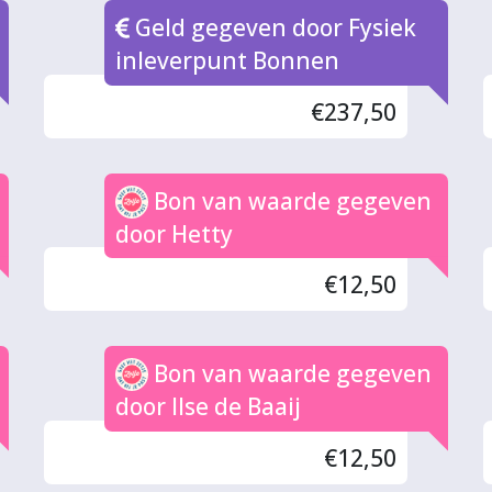
Geld gegeven door Fysiek
inleverpunt Bonnen
€237,50
Bon van waarde gegeven
door Hetty
€12,50
Bon van waarde gegeven
door Ilse de Baaij
€12,50