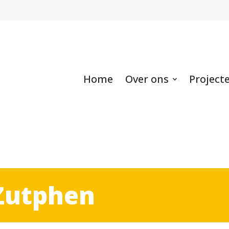
Home
Over ons
Project
Zutphen