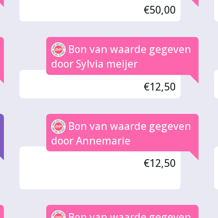
€50,00
Bon van waarde gegeven
door Sylvia meijer
€12,50
Bon van waarde gegeven
door Annemarie
€12,50
Bon van waarde gegeven