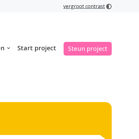
vergroot contrast
en
Start project
Steun project