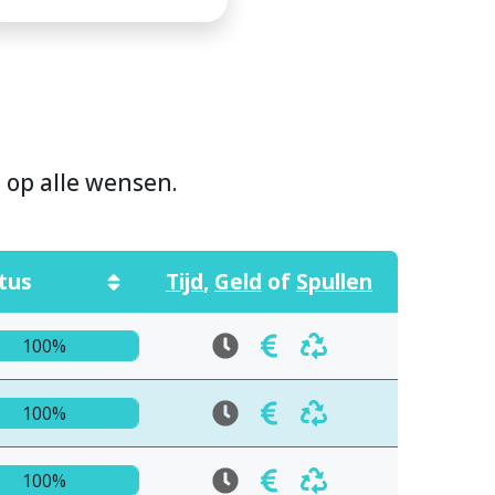
n op alle wensen.
tus
Tijd
,
Geld
of
Spullen
100%
100%
100%