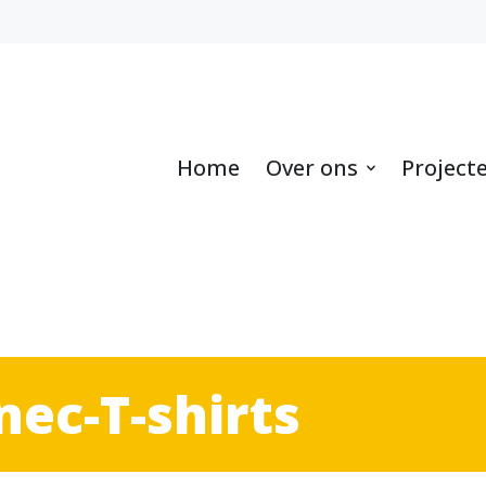
Home
Over ons
Project
c-T-shirts