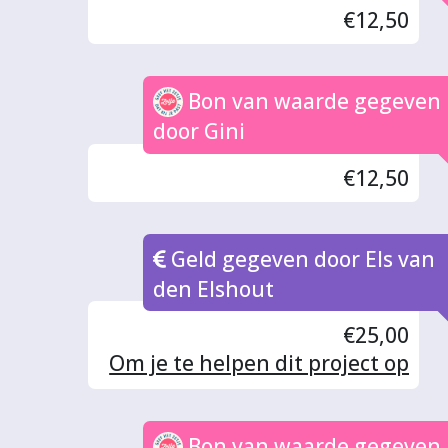
€12,50
Bon van waarde gegeven
door Gini
€12,50
Geld gegeven door Els van
den Elshout
€25,00
Om je te helpen dit project op
te starten.
Bon van waarde gegeven