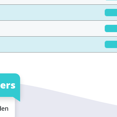
ers
den