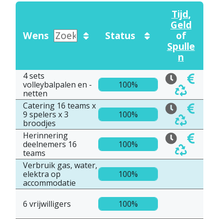
Tijd
,
Geld
Wens
Status
of
Spulle
n
4 sets
volleybalpalen en -
100%
netten
Catering 16 teams x
9 spelers x 3
100%
broodjes
Herinnering
deelnemers 16
100%
teams
Verbruik gas, water,
elektra op
100%
accommodatie
6 vrijwilligers
100%