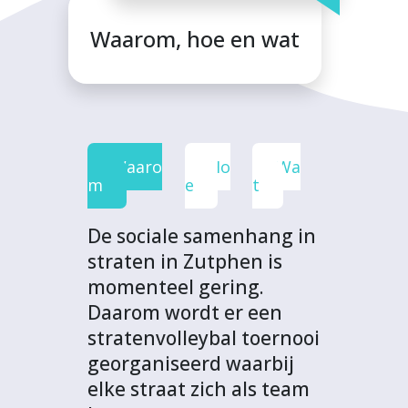
a
a
a
a
i
Waarom, hoe en wat
F
T
L
W
t
a
w
i
h
p
c
i
n
a
r
e
t
k
t
o
b
t
e
s
j
Waaro
Ho
Wa
o
e
d
A
e
m
e
t
o
r
I
p
c
k
n
p
t
De sociale samenhang in
straten in Zutphen is
momenteel gering.
Daarom wordt er een
stratenvolleybal toernooi
georganiseerd waarbij
elke straat zich als team