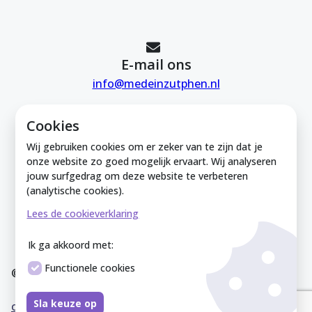
E-mail ons
info@medeinzutphen.nl
Cookies
Wij gebruiken cookies om er zeker van te zijn dat je
onze website zo goed mogelijk ervaart. Wij analyseren
jouw surfgedrag om deze website te verbeteren
Mede in Zutphen is onderdeel van de
(analytische cookies).
Zutphense Uitdaging. KVK Zutphense
Lees de cookieverklaring
Uitdaging: 08212926
Ik ga akkoord met:
Functionele cookies
© Mede In Zutphen 2025
Disclaimer
Privacyverklaring
Overeenkomst
Co
Sla keuze op
okieverklaring
Sitemap
Cookies instellen