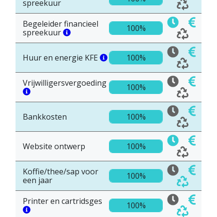
spreekuur
Begeleider financieel
100%
spreekuur
Huur en energie KFE
100%
Vrijwilligersvergoeding
100%
Bankkosten
100%
Website ontwerp
100%
Koffie/thee/sap voor
100%
een jaar
Printer en cartridsges
100%