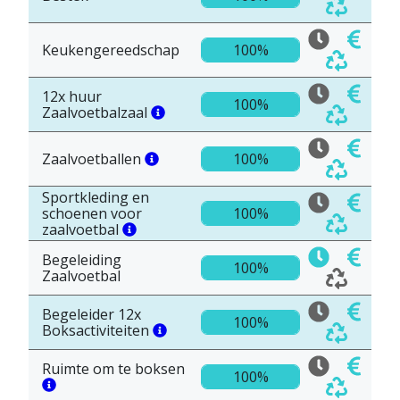
Keukengereedschap
100%
12x huur
100%
Zaalvoetbalzaal
Zaalvoetballen
100%
Sportkleding en
schoenen voor
100%
zaalvoetbal
Begeleiding
100%
Zaalvoetbal
Begeleider 12x
100%
Boksactiviteiten
Ruimte om te boksen
100%