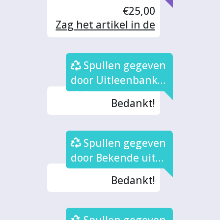
€25,00
Zag het artikel in de
Contact. Succes met
het een succes
Spullen gegeven
maken
door Uitleenbank
(2x)
Bedankt!
Spullen gegeven
door Bekende uit
het netwerk
Bedankt!