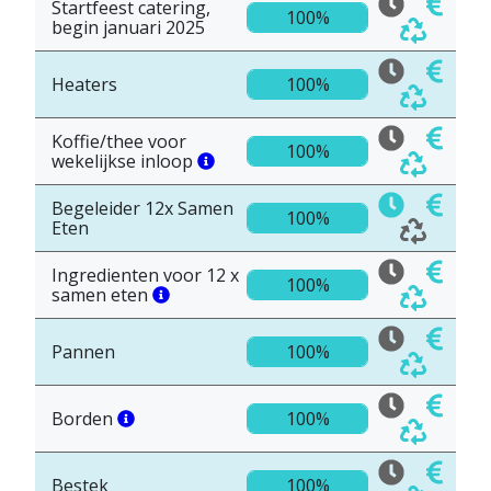
Startfeest catering,
100%
begin januari 2025
Heaters
100%
Koffie/thee voor
100%
wekelijkse inloop
Begeleider 12x Samen
100%
Eten
Ingredienten voor 12 x
100%
samen eten
Pannen
100%
Borden
100%
Bestek
100%