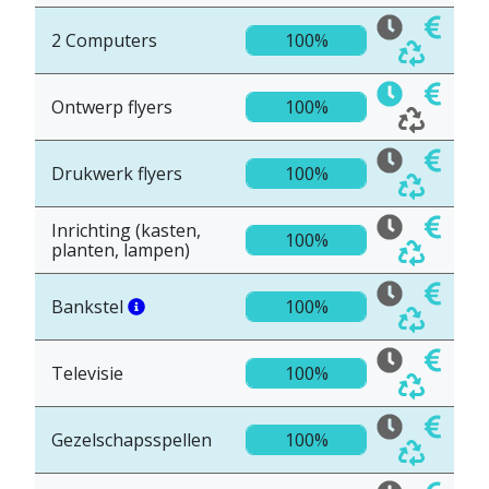
2 Computers
100%
Ontwerp flyers
100%
Drukwerk flyers
100%
Inrichting (kasten,
100%
planten, lampen)
Bankstel
100%
Televisie
100%
Gezelschapsspellen
100%