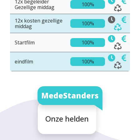
12x begeleider
100%
Gezellige middag
12x kosten gezellige
100%
middag
Startfilm
100%
eindfilm
100%
MedeStanders
Onze helden