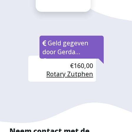
Geld gegeven
door Gerda
Geurtsen
€160,00
Rotary Zutphen
draagt bij om in
december 2026 Sint
voor “ ieder kind”
wederom mogelijk
te maken.
Neem contact met de