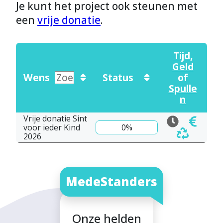
Je kunt het project ook steunen met
een
vrije donatie
.
Tijd
,
Geld
Wens
Status
of
Spulle
n
Vrije donatie Sint
voor ieder Kind
0%
2026
MedeStanders
Onze helden