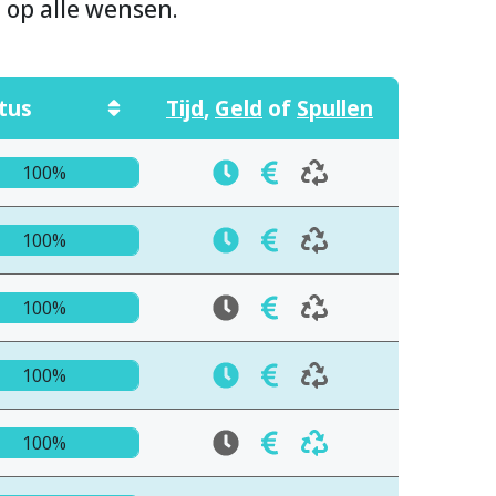
n op alle wensen.
tus
Tijd
,
Geld
of
Spullen
100%
100%
100%
100%
100%