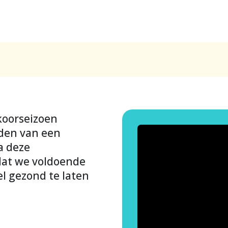
koorseizoen
uden van een
a deze
dat we voldoende
l gezond te laten