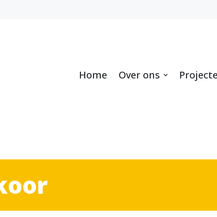
Home
Over ons
Project
koor