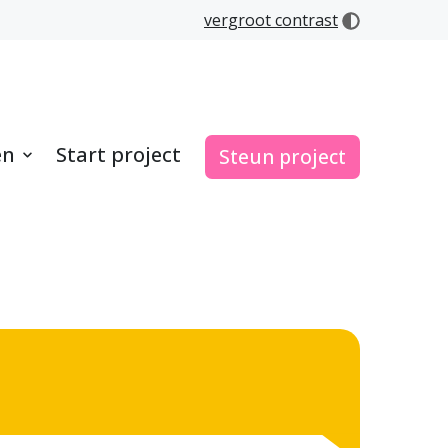
vergroot contrast
en
Start project
Steun project